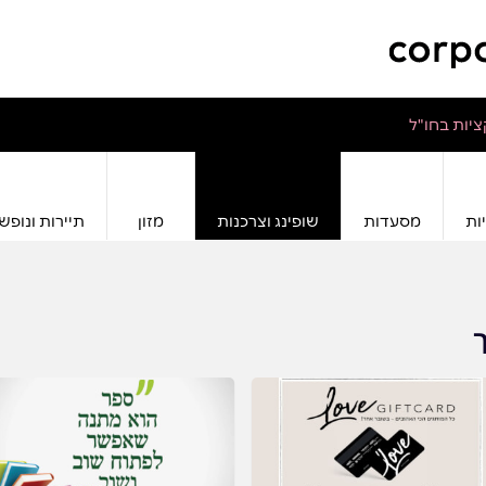
יות בחו"ל
ות
מסעדות
שופינג וצרכנות
מזון
תיירות ונופש
ך