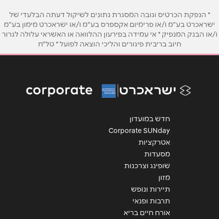
* הנפקת הכרטיס וגובה המסגרת נתונים לשיקול דעתה הבלעדי של
טלפון
*
ישראכרט בע"מ ו/או פרימיום אקספרס בע"מ ו/או ישראכרט מימון בע"מ
ו/או הבנק המנפיק * אי עמידה בפירעון ההלוואה או האשראי עלולה לגרור
חיוב בריבית פיגורים והליכי הוצאה לפועל * טל"ח
אימייל
*
נושא
*
אנא חזרו אלי בקשר ל...
חדש במועדון
הודעה
*
Corporate SUNday
אטרקציות
מסעדות
שופינג וצרכנות
מזון
תיירות ונופש
שליחה
תרבות ופנאי
אורח חיים בריא