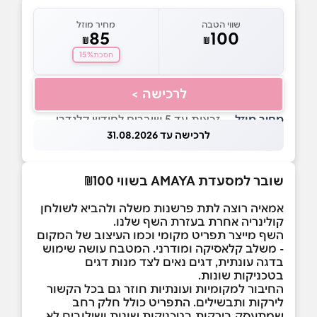
שווי הטבה
מחיר מוזל
85
100
₪
₪
15%
חסכת
לרכישה >
מחיר מוזל
— זכאות עד 5 שוברים לחודש קלנדרי
לרכישה עד 31.08.2026
שובר למסעדת AMAYA בשווי ₪100
אמאיה רוצה לתת פרשנות משלה ולהביא לשולחן
קולינריה אחרת בעזרת השף שלנו.
השף מייצר תפריט מקומי וכמו העיצוב של המקום
- משלב קלאסיקה ומודרני. המטבח עושה שימוש
בדגה עונתית, דגים נאים לצד מנות דגים
בטכניקות שונות.
החיבור למקומיות ועונתיות חוזר גם בכל הקשור
לירקות ותבשילים. התפריט כולל חלק רחב
שמתעסק בירקות בטכניקות שונות ושילובים לא