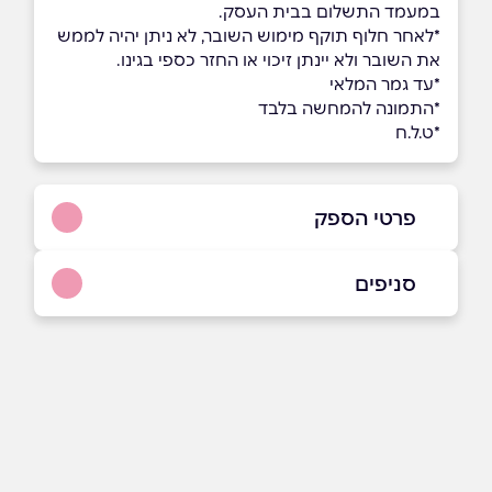
במעמד התשלום בבית העסק.
*לאחר חלוף תוקף מימוש השובר, לא ניתן יהיה לממש
את השובר ולא יינתן זיכוי או החזר כספי בגינו.
*עד גמר המלאי
*התמונה להמחשה בלבד
*ט.ל.ח
פרטי הספק
077-985-9373
סניפים
באתר
בפייסבוק
באינסטגרם
רחובות
בוואטסאפ
המדע 1
077-985-9373
שם מלא
*