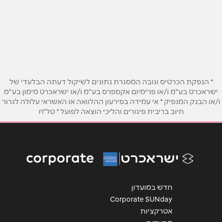
שם מלא
*
רח' חרוד משק 56 ישרש
1-700-500-514
טלפון
*
אימייל
*
* הנפקת הכרטיס וגובה המסגרת נתונים לשיקול דעתה הבלעדי של
ישראכרט בע"מ ו/או פרימיום אקספרס בע"מ ו/או ישראכרט מימון בע"מ
ו/או הבנק המנפיק * אי עמידה בפירעון ההלוואה או האשראי עלולה לגרור
נושא
*
חיוב בריבית פיגורים והליכי הוצאה לפועל * טל"ח
אנא חזרו אלי בקשר ל...
הודעה
*
חדש במועדון
Corporate SUNday
אטרקציות