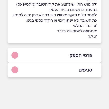
*למימוש התו יש להציג את קוד השובר (מולטיפאס)
במעמד התשלום בבית העסק.
*לאחר חלוף תוקף מימוש השובר, לא ניתן יהיה לממש
את השובר ולא יינתן זיכוי או החזר כספי בגינו.
*עד גמר המלאי
*התמונה להמחשה בלבד
*ט.ל.ח
פרטי הספק
035443349
סניפים
באתר
בפייסבוק
באינסטגרם
תל אביב
קניון G ניסים אלוני 10
שם מלא
*