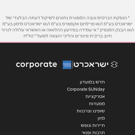
טלפון
*
* הנפקת הכרטיס וגובה המסגרת נתונים לשיקול דעתה הבלעדי של
ישראכרט בע"מ ו/או פרימיום אקספרס בע"מ ו/או ישראכרט מימון בע"מ
ו/או הבנק המנפיק * אי עמידה בפירעון ההלוואה או האשראי עלולה לגרור
אימייל
*
חיוב בריבית פיגורים והליכי הוצאה לפועל * טל"ח
נושא
*
אנא חזרו אלי בקשר ל...
הודעה
*
חדש במועדון
Corporate SUNday
אטרקציות
מסעדות
שופינג וצרכנות
מזון
שליחה
תיירות ונופש
תרבות ופנאי