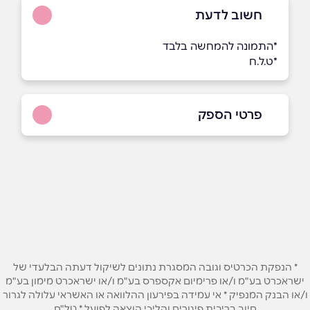
חשוב לדעת
*התמונה להמחשה בלבד
*ט.ל.ח
פרטי הספק
050-8633368
באתר
בפייסבוק
באינסטגרם
שם מלא
*
* הנפקת הכרטיס וגובה המסגרת נתונים לשיקול דעתה הבלעדי של
ישראכרט בע"מ ו/או פרימיום אקספרס בע"מ ו/או ישראכרט מימון בע"מ
טלפון
*
ו/או הבנק המנפיק * אי עמידה בפירעון ההלוואה או האשראי עלולה לגרור
חיוב בריבית פיגורים והליכי הוצאה לפועל * טל"ח