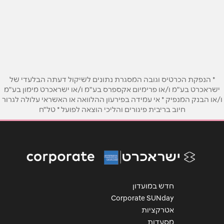
כינור דוד 347, רמת הגולן
050-5502259
שם מלא
*
טלפון
*
* הנפקת הכרטיס וגובה המסגרת נתונים לשיקול דעתה הבלעדי של
ישראכרט בע"מ ו/או פרימיום אקספרס בע"מ ו/או ישראכרט מימון בע"מ
ו/או הבנק המנפיק * אי עמידה בפירעון ההלוואה או האשראי עלולה לגרור
חיוב בריבית פיגורים והליכי הוצאה לפועל * טל"ח
אימייל
*
נושא
*
אנא חזרו אלי בקשר ל...
הודעה
*
חדש במועדון
Corporate SUNday
אטרקציות
מסעדות