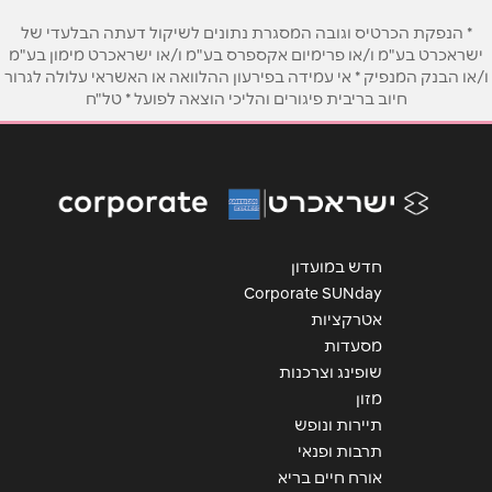
* הנפקת הכרטיס וגובה המסגרת נתונים לשיקול דעתה הבלעדי של
טלפון
*
ישראכרט בע"מ ו/או פרימיום אקספרס בע"מ ו/או ישראכרט מימון בע"מ
ו/או הבנק המנפיק * אי עמידה בפירעון ההלוואה או האשראי עלולה לגרור
חיוב בריבית פיגורים והליכי הוצאה לפועל * טל"ח
אימייל
*
נושא
*
אנא חזרו אלי בקשר ל...
חדש במועדון
הודעה
*
Corporate SUNday
אטרקציות
מסעדות
שופינג וצרכנות
מזון
תיירות ונופש
שליחה
תרבות ופנאי
אורח חיים בריא