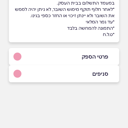
במעמד התשלום בבית העסק.
*לאחר חלוף תוקף מימוש השובר, לא ניתן יהיה לממש
את השובר ולא יינתן זיכוי או החזר כספי בגינו.
*עד גמר המלאי
*התמונה להמחשה בלבד
*ט.ל.ח
פרטי הספק
077-985-9373
סניפים
באתר
בפייסבוק
באינסטגרם
רחובות
בוואטסאפ
המדע 1
077-985-9373
שם מלא
*