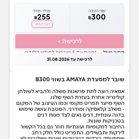
שווי הטבה
מחיר מוזל
255
300
₪
₪
15%
חסכת
לרכישה >
מחיר מוזל
— זכאות עד 5 שוברים לחודש קלנדרי
לרכישה עד 31.08.2026
שובר למסעדת AMAYA בשווי ₪300
אמאיה רוצה לתת פרשנות משלה ולהביא לשולחן
קולינריה אחרת בעזרת השף שלנו.
השף מייצר תפריט מקומי וכמו העיצוב של המקום
- משלב קלאסיקה ומודרני. המטבח עושה שימוש
בדגה עונתית, דגים נאים לצד מנות דגים
בטכניקות שונות.
החיבור למקומיות ועונתיות חוזר גם בכל הקשור
לירקות ותבשילים. התפריט כולל חלק רחב
שמתעסק בירקות בטכניקות שונות ושילובים לא