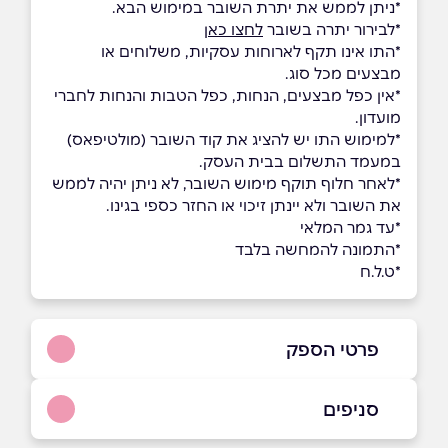
*ניתן לממש את יתרת השובר במימוש הבא.
*לבירור יתרה בשובר
לחצו כאן
*התו אינו תקף לארוחות עסקיות, משלוחים או
מבצעים מכל סוג.
*אין כפל מבצעים, הנחות, כפל הטבות והנחות לחברי
מועדון.
*למימוש התו יש להציג את קוד השובר (מולטיפאס)
במעמד התשלום בבית העסק.
*לאחר חלוף תוקף מימוש השובר, לא ניתן יהיה לממש
את השובר ולא יינתן זיכוי או החזר כספי בגינו.
*עד גמר המלאי
*התמונה להמחשה בלבד
*ט.ל.ח
פרטי הספק
052-557-5075
סניפים
באתר
בפייסבוק
באינסטגרם