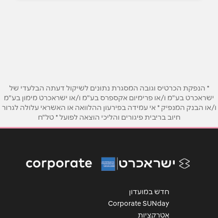
ראשון לציון
המאה ועשרים 4
052-557-5075
שם מלא
*
טלפון
*
* הנפקת הכרטיס וגובה המסגרת נתונים לשיקול דעתה הבלעדי של
ישראכרט בע"מ ו/או פרימיום אקספרס בע"מ ו/או ישראכרט מימון בע"מ
ו/או הבנק המנפיק * אי עמידה בפירעון ההלוואה או האשראי עלולה לגרור
אימייל
*
חיוב בריבית פיגורים והליכי הוצאה לפועל * טל"ח
נושא
*
אנא חזרו אלי בקשר ל...
הודעה
*
חדש במועדון
Corporate SUNday
אטרקציות