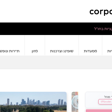
יות בחו"ל
ות
מסעדות
שופינג וצרכנות
מזון
תיירות ונופש
 מוזל
17%
חסכת