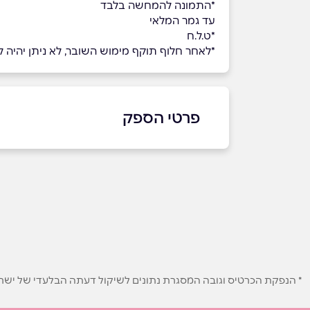
*התמונה להמחשה בלבד
עד גמר המלאי
*ט.ל.ח
*לאחר חלוף תוקף מימוש השובר, לא ניתן יהיה למ
פרטי הספק
03-6422777
באתר
בפייסבוק
באינסטגרם
שם מלא
*
* הנפקת הכרטיס וגובה המסגרת נתונים לשיקול דעתה הבלעדי של ישראכר
טלפון
*