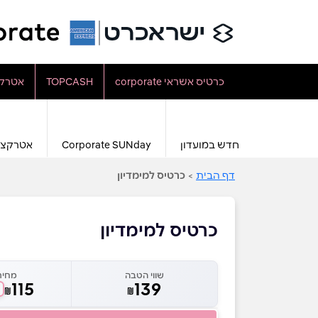
כרטיס אשראי corporate
TOPCASH
אטרקצ
חדש במועדון
Corporate SUNday
אטרקצי
דף הבית
>
כרטיס למימדיון
כרטיס למימדיון
שווי הטבה
מחיר
115
139
₪
₪