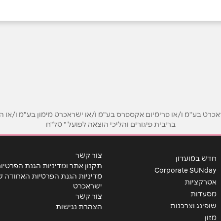
בוואטסאפ
ט בע"מ ו/או פרימיום אקספרס בע"מ ו/או ישראכרט מימון בע"מ ו/או הבנ
בריבית פיגורים והליכי הוצאה לפועל * טל"ח
אימייל
*
צור קשר
חדש במועדון
תקנון אתר ומדיניות הגנת הפרטיו
Corporate SUNday
מדיניות הגנת הפרטיות האחודה ש
אטרקציות
ישראכרט
מסעדות
צור קשר
שופינג וצרכנות
הצהרת נגישות
מזון