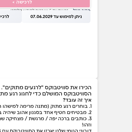
לרכישה >
מחיר מוזל
— זכאות עד 5 שוברים לחודש קלנדרי
ניתן למימוש עד 07.06.2029
לרכישה עד
הכירו את סוויטבוקס "לרגעים מתוקים".
הסוויטבוקס המושלם כדי לחגוג רגע מתוק
איך זה עובד?
1. בוחרים רגע מתוק (מתנה מרימה למישהו חולה, הורים לניו בורן, למישהו נשבר הלב ועוד)
2. מבטיחים חטיף אחד בסגנון אהוב שיהיה בסוויטבוקס (זה לא אומר שתקבלו רק ממנו, אבל אחד כזה בטוח יהיה!)
3. כותבים ברכה יפה / מרגשת / מצחיקה שתעלה חיוך (כן, גם לעצמכם, למה לא)
וזהו!
דובוני הגומי שלנו יארזו את הסוויטבוקס עם 16-18 חטיפים, שוקולדים וממתקים בהפתעה ויעשו רגע מתוק למישהו או מישהי שאתם אוהבים!