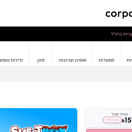
יות בחו"ל
ות
מסעדות
שופינג וצרכנות
מזון
תיירות ונופש
מחיר מוזל
1
14%
₪
חסכת