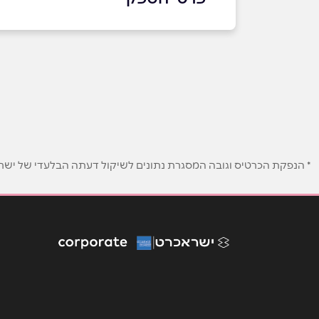
0515005518
באתר
בפייסבוק
באינסטגרם
שם מלא
*
* הנפקת הכרטיס וגובה המסגרת נתונים לשיקול דעתה הבלעדי של ישראכר
טלפון
*
נושא
*
אנא חזרו אלי בקשר ל...
הודעה
*