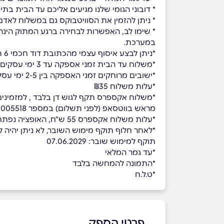
* דובוני הגומי שלנו מגיעים אליכם עד הבית בתיאום מראש עד 3 ימי עסקים. למעט ישובים מרוחקים, לשם לדובוני הגומ
* ניתן להזמין את הסוויטבוקס גם במשלוח לאדם
* שימו לב, האפשרות לבחירה ברגע המתוק הינה
במערכת.
*ניתן לבצע איסוף עצמי מהכתובת דוד חכמי 6 תל אביב בתיאום מראש בלבד במספר 051-5005518
*משלוח עד הבית זמני אספקה עד 3 ימי עסקים, למעט ישובים מרוחקים, למזמינים עד השעה 14:00
*ישובים מרוחקים זמני האספקה בין 2-5 ימי עסקים, למזמינים עד השעה 14:00
*עלות משלוח ₪35
מראש בווטסאפ (לפני תשלום) במספר 051-5005518
*עלות משלוח אקספרס 55 ש"ח, האופציה נפתחת רק לאחר הזנת עיר
*לאחר חלוף תוקף מימוש השובר, לא ניתן יהיה למ
תוקף למימוש שובר: 07.06.2029
*עד גמר המלאי
*התמונה להמחשה בלבד
*ט.ל.ח
פרטי הספק