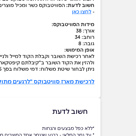
חשוב לדעת:
הסוויטבוקס כשר ומכיל מוצרים
-
לחצו כאן
מידות הסוויטבוקס:
אורך: 38
רוחב: 34
גובה: 8
אופן המימוש:
לאחר רכישת השובר וקבלת הקוד למייל ולניי
ולהזין את הקוד השובר ב"קיבלתם קיפטקאר
ניתן לבחור שיטת משלוח: דמי משלוח בסך ₪35 או לתאם איסוף עצמי ללא עלות מראש בטלפון 051-5005518
לרכישת מארז סוויטבוקס "לרגעים מתוק
חשוב לדעת
*ללא כפל מבצעים והנחות
* עד גמר המלאי - ברגע שנגמר אחד המוצרים מ