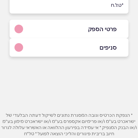
*ט.ל.ח
פרטי הספק
1-700-70-88-77
סניפים
באתר
בפייסבוק
באינסטגרם
תל אביב
ביוטיוב
האלוף קלמן מגן 3
נתניה
שם מלא
*
גיבורי ישראל 17
* הנפקת הכרטיס וגובה המסגרת נתונים לשיקול דעתה הבלעדי של
טלפון
*
ישראכרט בע"מ ו/או פרימיום אקספרס בע"מ ו/או ישראכרט מימון בע"מ
ו/או הבנק המנפיק * אי עמידה בפירעון ההלוואה או האשראי עלולה לגרור
חיוב בריבית פיגורים והליכי הוצאה לפועל * טל"ח
אימייל
*