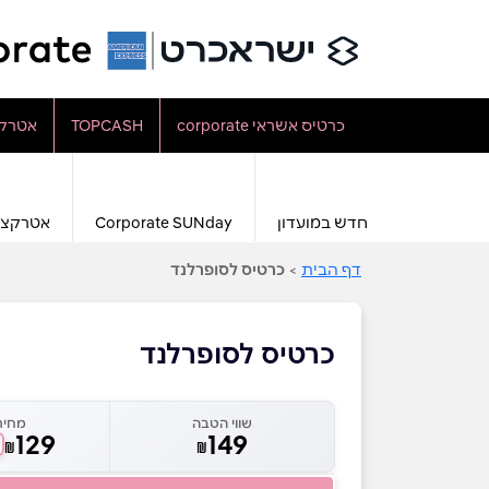
כרטיס אשראי corporate
TOPCASH
אטרקצ
חדש במועדון
Corporate SUNday
אטרקצי
דף הבית
>
כרטיס לסופרלנד
כרטיס לסופרלנד
שווי הטבה
מחיר
129
149
₪
₪