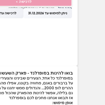
לרכישה >
מחיר מוזל
— זכאות עד 5 שוברים לחודש קלנדרי
ניתן למימוש עד 31.12.2026
לרכישה עד 1.08.2026
בואו להינות בסופרלנד - פארק השעש
בסופרלנד כל אחד, הצעירים שבינינו והצעירי
על ברבורים באגם, מחוויה בקונגו, אפילו מה
ההרים לופ 2000... והגדולים ממש יחגגו על הבנג'י, ספינת הפירטים והקומבה.
גם בלילה, אפשר להינות מהפארק שהכול מוא
אז תבואו אנחנו מחכים לכם בוספרלנד
אופן מימוש: