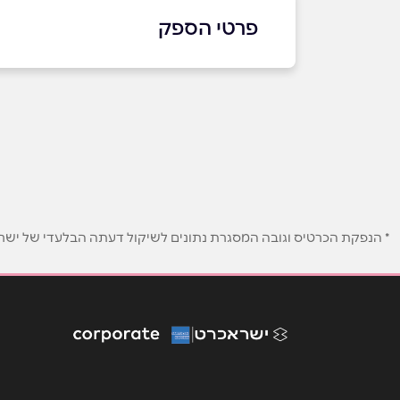
פרטי הספק
036427080
באתר
שם מלא
*
* הנפקת הכרטיס וגובה המסגרת נתונים לשיקול דעתה הבלעדי של ישראכר
טלפון
*
נושא
*
אנא חזרו אלי בקשר ל...
הודעה
*