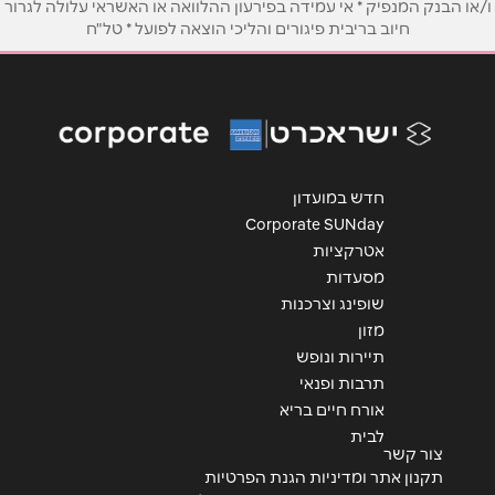
ו/או הבנק המנפיק * אי עמידה בפירעון ההלוואה או האשראי עלולה לגרור
אימייל
*
חיוב בריבית פיגורים והליכי הוצאה לפועל * טל"ח
נושא
*
אנא חזרו אלי בקשר ל...
הודעה
*
חדש במועדון
Corporate SUNday
אטרקציות
מסעדות
שופינג וצרכנות
מזון
שליחה
תיירות ונופש
תרבות ופנאי
אורח חיים בריא
לבית
צור קשר
תקנון אתר ומדיניות הגנת הפרטיות