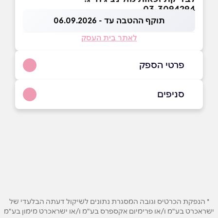
03-3094294
תוקף ההטבה עד - 06.09.2026
לאתר בית העסק
פרטי הספק
03-3094294
סניפים
באתר
ראשון לציון
רוז'נסקי 4 רוז'נסקי 4
03-3728372
שם מלא
*
טלפון
*
* הנפקת הכרטיס וגובה המסגרת נתונים לשיקול דעתה הבלעדי של
ישראכרט בע"מ ו/או פרימיום אקספרס בע"מ ו/או ישראכרט מימון בע"מ