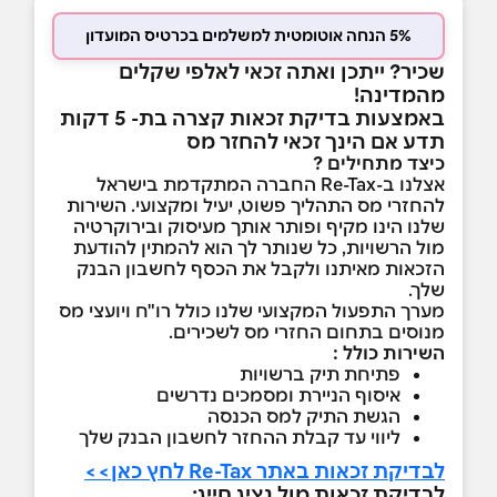
5% הנחה אוטומטית למשלמים בכרטיס המועדון
שכיר? ייתכן ואתה זכאי לאלפי שקלים
מהמדינה!
באמצעות בדיקת זכאות קצרה בת- 5 דקות
תדע אם הינך זכאי להחזר מס
כיצד מתחילים ?
אצלנו ב-Re-Tax החברה המתקדמת בישראל
להחזרי מס התהליך פשוט, יעיל ומקצועי. השירות
שלנו הינו מקיף ופותר אותך מעיסוק ובירוקרטיה
מול הרשויות, כל שנותר לך הוא להמתין להודעת
הזכאות מאיתנו ולקבל את הכסף לחשבון הבנק
שלך.
מערך התפעול המקצועי שלנו כולל רו"ח ויועצי מס
מנוסים בתחום החזרי מס לשכירים.
השירות כולל :
פתיחת תיק ברשויות
איסוף הניירת ומסמכים נדרשים
הגשת התיק למס הכנסה
ליווי עד קבלת ההחזר לחשבון הבנק שלך
לבדיקת זכאות ב
אתר Re-Tax לחץ כאן>>
לבדיקת זכאות מול נציג חייג: