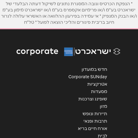
* הנפקת הכרטיס וגובה המסגרת נתונים לשיקול דעתה הבלעדי של
ישראכרט בע"מ ו/או פרימיום אקספרס בע"מ ו/או ישראכרט מימון בע"מ
ו/או הבנק המנפיק * אי עמידה בפירעון ההלוואה או האשראי עלולה לגרור
אימייל
*
חיוב בריבית פיגורים והליכי הוצאה לפועל * טל"ח
נושא
*
אנא חזרו אלי בקשר ל...
הודעה
*
חדש במועדון
Corporate SUNday
אטרקציות
מסעדות
שופינג וצרכנות
מזון
שליחה
תיירות ונופש
תרבות ופנאי
אורח חיים בריא
לבית