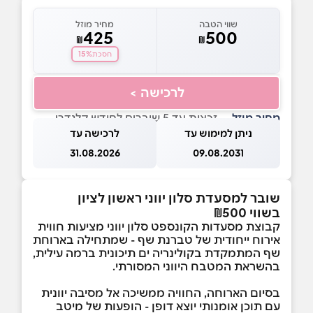
שווי הטבה
מחיר מוזל
425
500
₪
₪
15%
חסכת
לרכישה >
מחיר מוזל
— זכאות עד 5 שוברים לחודש קלנדרי
ניתן למימוש עד
לרכישה עד
31.08.2026
09.08.2031
שובר למסעדת סלון יווני ראשון לציון
בשווי ₪500
קבוצת מסעדות הקונספט סלון יווני מציעות חווית
אירוח ייחודית של טברנת שף - שמתחילה בארוחת
שף המתמקדת בקולינריה ים תיכונית ברמה עילית,
בהשראת המטבח היווני המסורתי.
בסיום הארוחה, החוויה ממשיכה אל מסיבה יוונית
עם תוכן אומנותי יוצא דופן - הופעות של מיטב