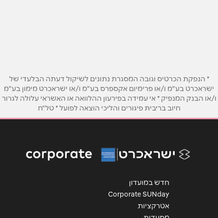
המאה ועשרים 4
052-557-5075
שם מלא
*
טלפון
*
* הנפקת הכרטיס וגובה המסגרת נתונים לשיקול דעתה הבלעדי של
ישראכרט בע"מ ו/או פרימיום אקספרס בע"מ ו/או ישראכרט מימון בע"מ
ו/או הבנק המנפיק * אי עמידה בפירעון ההלוואה או האשראי עלולה לגרור
אימייל
*
חיוב בריבית פיגורים והליכי הוצאה לפועל * טל"ח
נושא
*
אנא חזרו אלי בקשר ל...
הודעה
*
חדש במועדון
Corporate SUNday
אטרקציות
מסעדות