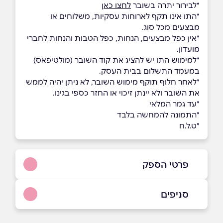
*לבירור יתרה בשובר
לחצו כאן
*התו אינו תקף לארוחות עסקיות, משלוחים או
מבצעים מכל סוג.
*אין כפל מבצעים, הנחות, כפל הטבות והנחות לחברי
מועדון.
*למימוש התו יש להציג את קוד השובר (מולטיפאס)
במעמד התשלום בבית העסק.
*לאחר חלוף תוקף מימוש השובר, לא ניתן יהיה לממש
את השובר ולא יינתן זיכוי או החזר כספי בגינו.
*עד גמר המלאי
*התמונה להמחשה בלבד
*ט.ל.ח
פרטי הספק
052-557-5075
סניפים
באתר
בפייסבוק
באינסטגרם
ראשון לציון