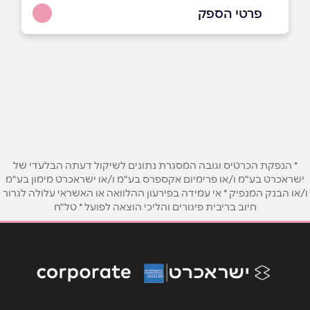
פרטי הספק
באתר
באינסטגרם
בוואטסאפ
שם מלא
*
טלפון
*
* הנפקת הכרטיס וגובה המסגרת נתונים לשיקול דעתה הבלעדי של
ישראכרט בע"מ ו/או פרימיום אקספרס בע"מ ו/או ישראכרט מימון בע"מ
ו/או הבנק המנפיק * אי עמידה בפירעון ההלוואה או האשראי עלולה לגרור
חיוב בריבית פיגורים והליכי הוצאה לפועל * טל"ח
אימייל
*
נושא
*
אנא חזרו אלי בקשר ל...
הודעה
*