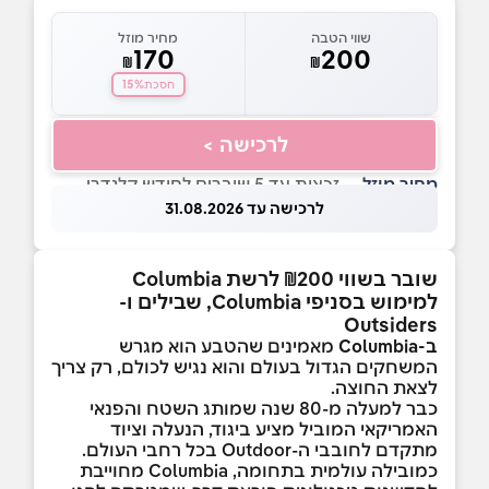
שווי הטבה
מחיר מוזל
170
200
₪
₪
15%
חסכת
לרכישה >
מחיר מוזל
— זכאות עד 5 שוברים לחודש קלנדרי
לרכישה עד 31.08.2026
שובר בשווי ₪200 לרשת Columbia
למימוש בסניפי Columbia, שבילים ו-
Outsiders
ב-Columbia
מאמינים שהטבע הוא מגרש
המשחקים הגדול בעולם והוא נגיש לכולם, רק צריך
לצאת החוצה.
כבר למעלה מ-80 שנה שמותג השטח והפנאי
האמריקאי המוביל מציע ביגוד, הנעלה וציוד
מתקדם לחובבי ה-Outdoor בכל רחבי העולם.
כמובילה עולמית בתחומה, Columbia מחוייבת