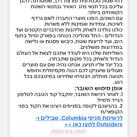
לחדשנות טכנולוגית פורצת דרך, שמטרתה להגן
עליכם בכל תנאי מזג האוויר ובתנאי השטח
הקשוחים ביותר.
עם השנים, הפכו מוצרי החברה לשם נרדף
לאיכות, עמידות ואמינות ללא פשרות.
כולנו נולדנו לשחק וליהנות מהדברים הקטנים ועד
הגדולים - החל מהליכה נינוחה בפארק וטיול בחוף
הים, ועד לריצות שטח, כיבוש פסגות או גלישה
במדרונות מושלגים.
השליחות שלנו היא לעודד אתכם לצאת אל העולם
הגדול ולשחק בכל מקום שתבחרו.
בכל יעד אליו תגיעו, אנחנו נהיה שם עם מוצרים
מעולים שיעניקו לכם הגנה מקסימלית וחופש
תנועה מוחלט, ויבטיחו שתיראו במיטבכם בכל
רגע.
אופן מימוש השובר:
1. לאחר רכישת השובר, יתקבל קוד הטבה לטלפון
הנייד ולמייל
2. בהגיעכם לקופה בסניפים הציגו את הקוד בפני
הקופאי/ת
לרשימת סניפי Columbia, שבילים ו-
Outsiders לחצו כאן >>
לאתר בית העסק