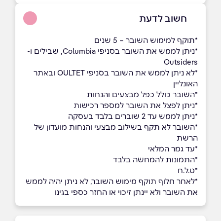
חשוב לדעת
*תוקף למימוש השובר – 5 שנים
*ניתן לממש את השובר בסניפי Columbia, שבילים ו-
Outsiders
*לא ניתן לממש את השובר בסניפי OULTET ובאתר
האונליין
*השובר כולל כפל מבצעים והנחות
*ניתן לפצל את השובר למספר רכישות
*ניתן לממש עד 2 שוברים בלבד בעסקה
ָ*השובר לא תקף בשילוב מבצעי והנחות מועדון של
הרשת
ָָ*עד גמר המלאי
*התמונות להמחשה בלבד
*ט.ל.ח
*לאחר חלוף תוקף מימוש השובר, לא ניתן יהיה לממש
את השובר ולא יינתן זיכוי או החזר כספי בגינו