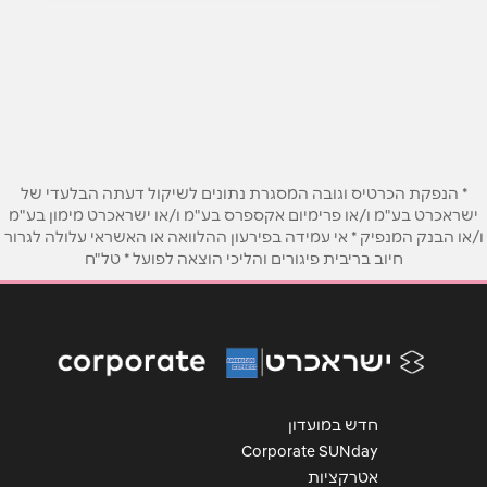
בני ברק
הרב שר 8
03-6167090
שם מלא
*
טלפון
*
* הנפקת הכרטיס וגובה המסגרת נתונים לשיקול דעתה הבלעדי של
ישראכרט בע"מ ו/או פרימיום אקספרס בע"מ ו/או ישראכרט מימון בע"מ
ו/או הבנק המנפיק * אי עמידה בפירעון ההלוואה או האשראי עלולה לגרור
אימייל
*
חיוב בריבית פיגורים והליכי הוצאה לפועל * טל"ח
נושא
*
אנא חזרו אלי בקשר ל...
הודעה
*
חדש במועדון
Corporate SUNday
אטרקציות