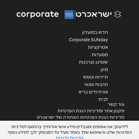
אנא חזרו אלי בקשר ל...
הודעה
*
חדש במועדון
Corporate SUNday
אטרקציות
מסעדות
שופינג וצרכנות
מזון
שליחה
תיירות ונופש
תרבות ופנאי
אורח חיים בריא
לבית
צור קשר
תקנון אתר ומדיניות הגנת הפרטיות
מדיניות הגנת הפרטיות האחודה של ישראכרט
צור קשר
לידיעתך, אנו אוספים ומעבדים מידע אישי אודותייך בהתאם למדיניות
הצהרת נגישות
הפרטיות שלנו והשימוש שלך באתר מעיד על הסכמתך לכך. למידע נוסף:
מדיניות פרטיות