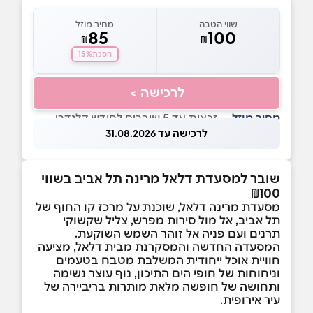
שווי הטבה
מחיר מוזל
85
100
₪
₪
15%
חסכת
לרכישה >
מחיר מוזל
— זכאות עד 5 שוברים לחודש קלנדרי
לרכישה עד 31.08.2026
שובר למסעדת דלאל מרינה תל אביב בשווי
₪100
מסעדת מרינה דלאל, שוכנת על מרכז קו החוף של
תל אביב, אל מול סירות מפרש, צליל שקשוקי
תרנים ועם פניה אל זוהר השמש השוקעת.
המסעדה החדשה והמסקרנת מבית דלאל, מציעה
חוויית אוכל ייחודית המשלבת מטבח בטעמים
וניחוחות של חופי הים התיכון, נוף עוצר נשימה
ותחושה של חופשה מלאת מותרות בריביירה של
עיר אירופית.