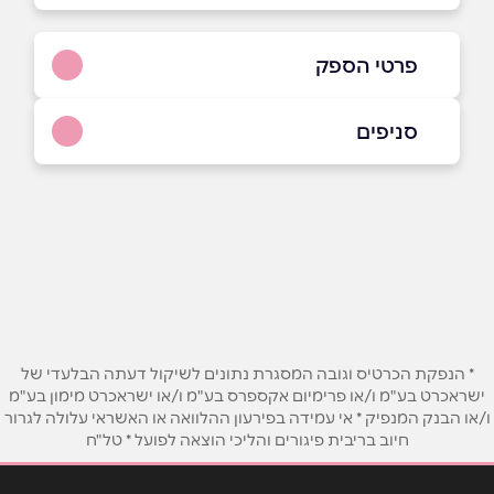
פרטי הספק
03-5109292
סניפים
באתר
בפייסבוק
באינסטגרם
תל אביב
מעגן היאכטות, אליעזר פרי 10,
03-5109292
שם מלא
*
טלפון
*
* הנפקת הכרטיס וגובה המסגרת נתונים לשיקול דעתה הבלעדי של
ישראכרט בע"מ ו/או פרימיום אקספרס בע"מ ו/או ישראכרט מימון בע"מ
ו/או הבנק המנפיק * אי עמידה בפירעון ההלוואה או האשראי עלולה לגרור
אימייל
*
חיוב בריבית פיגורים והליכי הוצאה לפועל * טל"ח
נושא
*