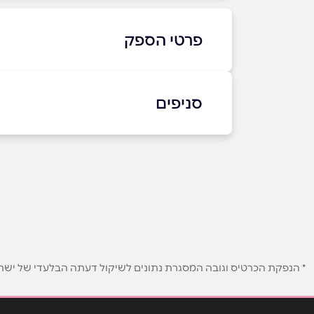
פרטי הספק
072-3341119
סניפים
באתר
בפייסבוק
באינסטגרם
אילת
תרשיש 2
שם מלא
*
072-3341119
טלפון
*
* הנפקת הכרטיס וגובה המסגרת נתונים לשיקול דעתה הבלעדי של ישראכר
נושא
*
אנא חזרו אלי בקשר ל...