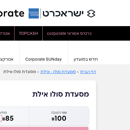
כרטיס אשראי corporate
TOPCASH
אטרקצ
חדש במועדון
Corporate SUNday
אטרקצי
דף הבית
>
מסעדת סולו - אילת
>
מסעדת סולו אילת
מסעדת סולו אילת
שווי הטבה
מחיר
85
100
₪
₪