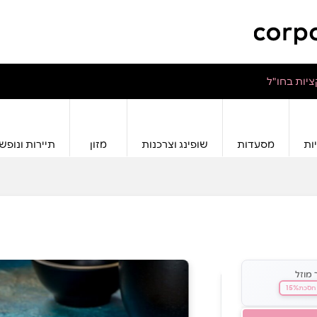
יות בחו"ל
ות
מסעדות
שופינג וצרכנות
מזון
תיירות ונופש
 מוזל
15%
חסכת