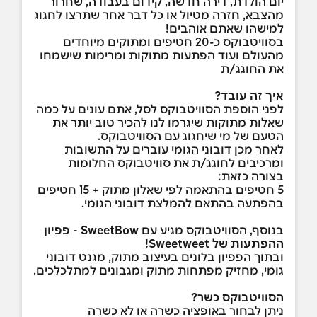
יום הולדת, דירה חדשה, קידום בעבודה, שחרור
מהצבא, חזרה מטיול או כל דבר אחר שתרצו לחגוג
למישהו שאתם אוהבים!
בסוויטבוקס כ-20 חטיפים ומתוקים מיוחדים
מהעולם ועוד הפתעות מתוקות ומרימות שישמחו
את החוגג/ת
איך זה עובד?
לפני הוספת הסוויטבוקס לסל, אתם עונים על כמה
שאלות מתוקות שיגרמו לנו להכיר טוב יותר את
הטעם של מי שיחגוג עם הסוויטבוקס.
לאחר מכן דובוני הגומי עוברים על התשובות
ומרכיבים לחוגג/ת את סוויטבוקס החלומות
בצורה כזאת:
5 חטיפים בהתאמה לפי שאלון מתוק + 15 חטיפים
בהפתעה בהתאם להמלצת דובוני הגומי.
בנוסף, הסוויטבוקס מגיע עם
SweetBow - פפיון
ההפתעות של Sweetweet!
ובתוך הפפיון בלונים בעיצוב מתוק, מגנט דובוני
גומי, מחזיק מפתחות מתוק ומגבונים למתלכלכים.
הסוויטבוקס כשר?
ניתן לבחור באופציה כשרה או לא כשרה