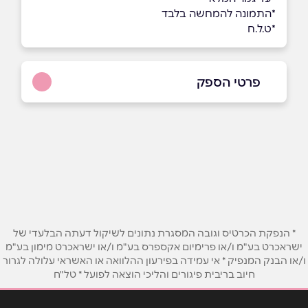
*התמונה להמחשה בלבד
*ט.ל.ח
פרטי הספק
0515005518
באתר
בפייסבוק
באינסטגרם
בוואטסאפ
* הנפקת הכרטיס וגובה המסגרת נתונים לשיקול דעתה הבלעדי של
שם מלא
*
ישראכרט בע"מ ו/או פרימיום אקספרס בע"מ ו/או ישראכרט מימון בע"מ
ו/או הבנק המנפיק * אי עמידה בפירעון ההלוואה או האשראי עלולה לגרור
חיוב בריבית פיגורים והליכי הוצאה לפועל * טל"ח
טלפון
*