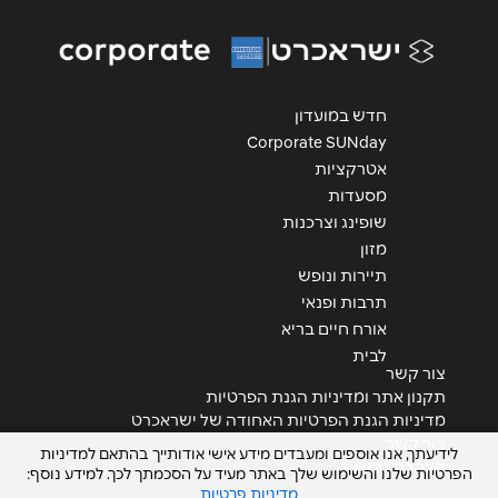
אימייל
*
נושא
*
חדש במועדון
אנא חזרו אלי בקשר ל...
Corporate SUNday
אטרקציות
הודעה
*
מסעדות
שופינג וצרכנות
מזון
תיירות ונופש
תרבות ופנאי
אורח חיים בריא
לבית
שליחה
צור קשר
תקנון אתר ומדיניות הגנת הפרטיות
מדיניות הגנת הפרטיות האחודה של ישראכרט
צור קשר
לידיעתך, אנו אוספים ומעבדים מידע אישי אודותייך בהתאם למדיניות
הצהרת נגישות
הפרטיות שלנו והשימוש שלך באתר מעיד על הסכמתך לכך. למידע נוסף:
מדיניות פרטיות