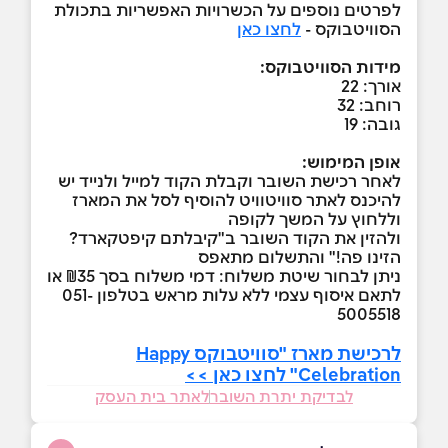
לפרטים נוספים על הכשרויות האפשריות בתכולת
הסוויטבוקס -
לחצו כאן
מידות הסוויטבוקס:
אורך: 22
רוחב: 32
גובה: 19
אופן המימוש:
לאחר רכישת השובר וקבלת הקוד למייל ולנייד יש
להיכנס לאתר סוויטוויט להוסיף לסל את המארז
וללחוץ על המשך לקופה
ולהזין את הקוד השובר ב"קיבלתם קיפטקארד?
הזינו פה!" והתשלום מתאפס
ניתן לבחור שיטת משלוח: דמי משלוח בסך ₪35 או
לתאם איסוף עצמי ללא עלות מראש בטלפון 051-
5005518
לרכישת מארז "סוויטבוקס Happy
Celebration" לחצו כאן >>
לבדיקת יתרת השובר
לאתר בית העסק