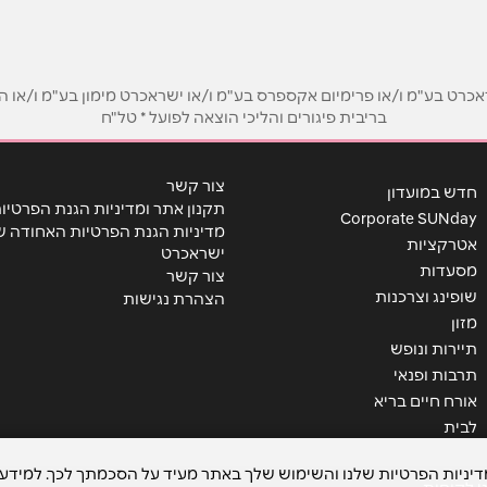
ט בע"מ ו/או פרימיום אקספרס בע"מ ו/או ישראכרט מימון בע"מ ו/או הבנ
בריבית פיגורים והליכי הוצאה לפועל * טל"ח
אימייל
*
צור קשר
חדש במועדון
תקנון אתר ומדיניות הגנת הפרטיו
Corporate SUNday
מדיניות הגנת הפרטיות האחודה ש
אטרקציות
ישראכרט
מסעדות
צור קשר
שופינג וצרכנות
הצהרת נגישות
מזון
תיירות ונופש
תרבות ופנאי
אורח חיים בריא
לבית
שליחה
מדיניות הפרטיות שלנו והשימוש שלך באתר מעיד על הסכמתך לכך. למידע 