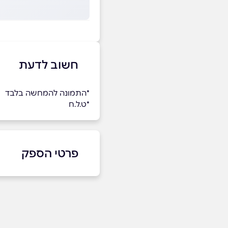
חשוב לדעת
*התמונה להמחשה בלבד
*ט.ל.ח
פרטי הספק
04-8751705
באתר
באינסטגרם