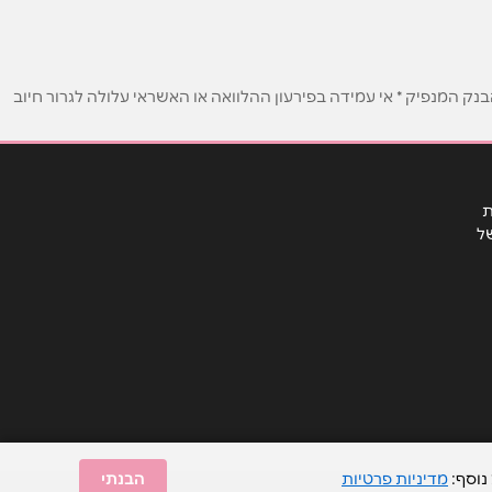
ק המנפיק * אי עמידה בפירעון ההלוואה או האשראי עלולה לגרור חיוב
ת
ל
נוסף:
מדיניות פרטיות
הבנתי