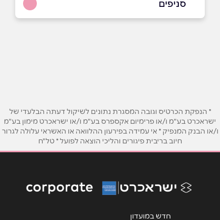
סניפים
באתר
באינסטגרם
תל אביב
נס ציונה 7
077-938-6172
שם מלא
*
טלפון
*
* הנפקת הכרטיס וגובה המסגרת נתונים לשיקול דעתה הבלעדי של
ישראכרט בע"מ ו/או פרימיום אקספרס בע"מ ו/או ישראכרט מימון בע"מ
ו/או הבנק המנפיק * אי עמידה בפירעון ההלוואה או האשראי עלולה לגרור
אימייל
*
חיוב בריבית פיגורים והליכי הוצאה לפועל * טל"ח
נושא
*
אנא חזרו אלי בקשר ל...
הודעה
*
חדש במועדון