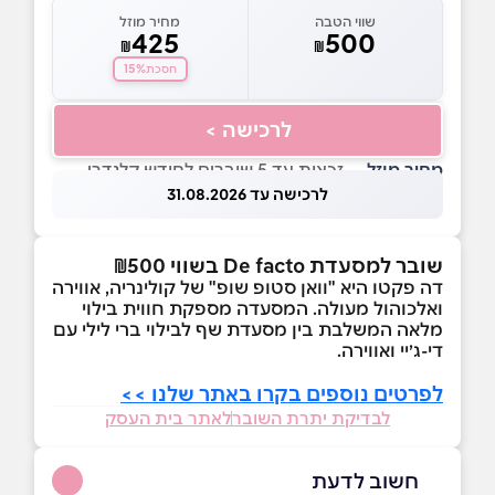
שווי הטבה
מחיר מוזל
425
500
₪
₪
15%
חסכת
לרכישה >
מחיר מוזל
— זכאות עד 5 שוברים לחודש קלנדרי
לרכישה עד 31.08.2026
שובר למסעדת De facto בשווי ₪500
דה פקטו היא "וואן סטופ שופ" של קולינריה, אווירה
ואלכוהול מעולה. המסעדה מספקת חווית בילוי
מלאה המשלבת בין מסעדת שף לבילוי ברי לילי עם
די-ג׳יי ואווירה.
לפרטים נוספים בקרו באתר שלנו >>
לבדיקת יתרת השובר
לאתר בית העסק
חשוב לדעת