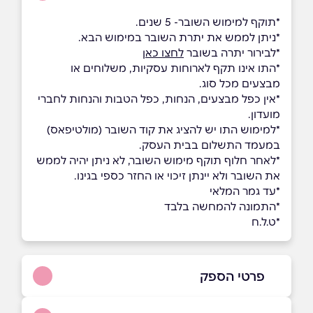
*תוקף למימוש השובר- 5 שנים.
*ניתן לממש את יתרת השובר במימוש הבא.
*לבירור יתרה בשובר
לחצו כאן
*התו אינו תקף לארוחות עסקיות, משלוחים או
מבצעים מכל סוג.
*אין כפל מבצעים, הנחות, כפל הטבות והנחות לחברי
מועדון.
*למימוש התו יש להציג את קוד השובר (מולטיפאס)
במעמד התשלום בבית העסק.
*לאחר חלוף תוקף מימוש השובר, לא ניתן יהיה לממש
את השובר ולא יינתן זיכוי או החזר כספי בגינו.
*עד גמר המלאי
*התמונה להמחשה בלבד
*ט.ל.ח
פרטי הספק
077-938-6172