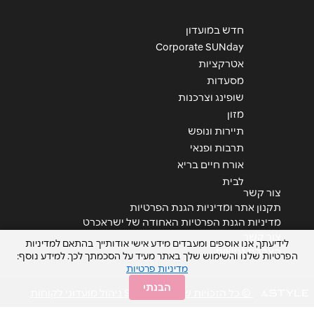
הודעה
*
חדש במועדון
Corporate SUNday
אטרקציות
מסעדות
שופינג וצרכנות
מזון
שליחה
תיירות ונופש
תרבות ופנאי
אורח חיים בריא
לבית
צור קשר
תקנון אתר ומדיניות הגנת הפרטיות
מדיניות הגנת הפרטיות האחודה של ישראכרט
צור קשר
לידיעתך, אנו אוספים ומעבדים מידע אישי אודותייך בהתאם למדיניות
הצהרת נגישות
הפרטיות שלנו והשימוש שלך באתר מעיד על הסכמתך לכך. למידע נוסף:
מדיניות פרטיות
הבנתי
© כל הזכויות שמורות STYLE ניהול מועדוני לקוחות
<