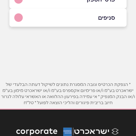
08-801-0800
סניפים
באתר
בפייסבוק
רחובות
אופנהיימר 2 (פארק המדע)
08-801-0800
שם מלא
*
טלפון
*
* הנפקת הכרטיס וגובה המסגרת נתונים לשיקול דעתה הבלעדי של
ישראכרט בע"מ ו/או פרימיום אקספרס בע"מ ו/או ישראכרט מימון בע"מ
ו/או הבנק המנפיק * אי עמידה בפירעון ההלוואה או האשראי עלולה לגרור
אימייל
*
חיוב בריבית פיגורים והליכי הוצאה לפועל * טל"ח
נושא
*
אנא חזרו אלי בקשר ל...