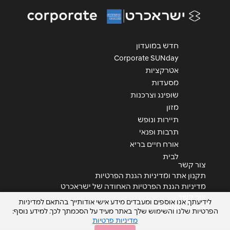
אנא חזרו אלי בקשר ל...
הודעה
*
חדש במועדון
Corporate SUNday
אטרקציות
מסעדות
שופינג וצרכנות
מזון
שליחה
תיירות ונופש
תרבות ופנאי
אורח חיים בריא
לבית
צור קשר
תקנון אתר ומדיניות הגנת הפרטיות
מדיניות הגנת הפרטיות האחודה של ישראכרט
צור קשר
לידיעתך, אנו אוספים ומעבדים מידע אישי אודותייך בהתאם למדיניות
הצהרת נגישות
הפרטיות שלנו והשימוש שלך באתר מעיד על הסכמתך לכך. למידע נוסף:
מדיניות פרטיות