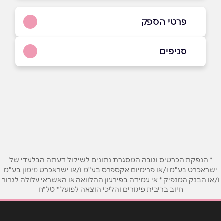
פרטי הספק
09-7930079
סניפים
באתר
בפייסבוק
כפר סבא
גיבורי ישראל 4
09-7930079
שם מלא
*
טלפון
*
* הנפקת הכרטיס וגובה המסגרת נתונים לשיקול דעתה הבלעדי של
ישראכרט בע"מ ו/או פרימיום אקספרס בע"מ ו/או ישראכרט מימון בע"מ
ו/או הבנק המנפיק * אי עמידה בפירעון ההלוואה או האשראי עלולה לגרור
אימייל
*
חיוב בריבית פיגורים והליכי הוצאה לפועל * טל"ח
נושא
*