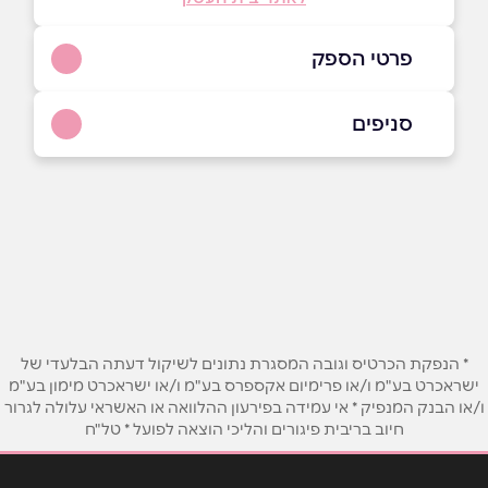
פרטי הספק
04-6970027
סניפים
באתר
חד נס
חד נס
04-6970027
שם מלא
*
טלפון
*
* הנפקת הכרטיס וגובה המסגרת נתונים לשיקול דעתה הבלעדי של
ישראכרט בע"מ ו/או פרימיום אקספרס בע"מ ו/או ישראכרט מימון בע"מ
ו/או הבנק המנפיק * אי עמידה בפירעון ההלוואה או האשראי עלולה לגרור
אימייל
*
חיוב בריבית פיגורים והליכי הוצאה לפועל * טל"ח
נושא
*