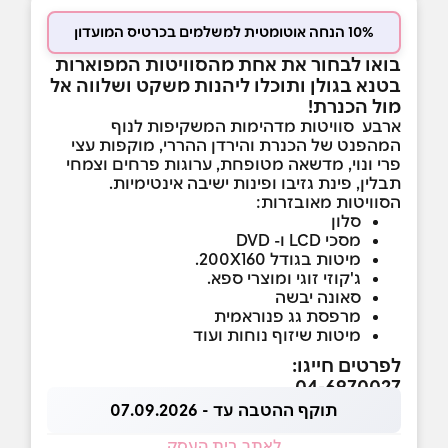
10% הנחה אוטומטית למשלמים בכרטיס המועדון
בואו לבחור את אחת מהסוויטות המפוארות
בטנא בגולן ותוכלו ליהנות משקט ושלווה אל
מול הכנרת!
ארבע סוויטות מדהימות המשקיפות לנוף
המהפנט של הכנרת והירדן ההררי, מוקפות עצי
פרי ונוי, מדשאה מטופחת, ערוגות פרחים וצמחי
תבלין, פינת גזיבו ופינות ישיבה אינטימיות.
הסוויטות מאובזרות:
סלון
מסכי LCD ו- DVD
מיטות בגודל 200X160.
ג'קוזי זוגי ומוצרי ספא.
סאונה יבשה
מרפסת גג פנוראמית
מיטות שיזוף נוחות ועוד
לפרטים חייגו:
04-6970027
תוקף ההטבה עד - 07.09.2026
לאתר בית העסק