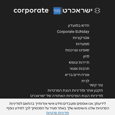
אנא חזרו אלי בקשר ל...
הודעה
*
חדש במועדון
Corporate SUNday
אטרקציות
מסעדות
שופינג וצרכנות
מזון
שליחה
תיירות ונופש
תרבות ופנאי
אורח חיים בריא
לבית
צור קשר
תקנון אתר ומדיניות הגנת הפרטיות
מדיניות הגנת הפרטיות האחודה של ישראכרט
צור קשר
לידיעתך, אנו אוספים ומעבדים מידע אישי אודותייך בהתאם למדיניות
הצהרת נגישות
הפרטיות שלנו והשימוש שלך באתר מעיד על הסכמתך לכך. למידע נוסף:
מדיניות פרטיות