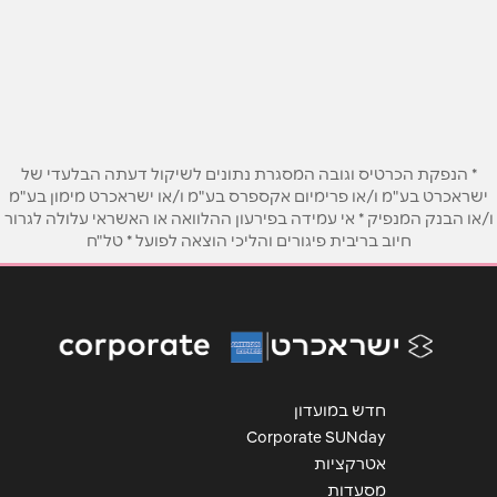
באתר
שם מלא
*
* הנפקת הכרטיס וגובה המסגרת נתונים לשיקול דעתה הבלעדי של
ישראכרט בע"מ ו/או פרימיום אקספרס בע"מ ו/או ישראכרט מימון בע"מ
טלפון
*
ו/או הבנק המנפיק * אי עמידה בפירעון ההלוואה או האשראי עלולה לגרור
חיוב בריבית פיגורים והליכי הוצאה לפועל * טל"ח
אימייל
*
נושא
*
אנא חזרו אלי בקשר ל...
חדש במועדון
Corporate SUNday
הודעה
*
אטרקציות
מסעדות