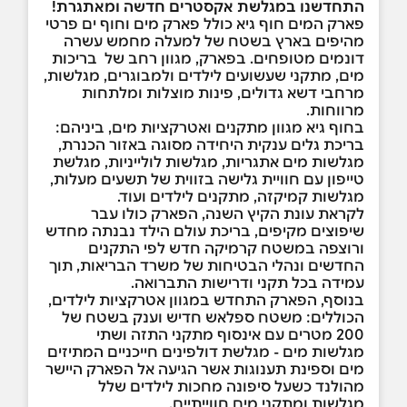
התחדשנו במגלשת אקסטרים חדשה ומאתגרת!
פארק המים חוף גיא כולל פארק מים וחוף ים פרטי
מהיפים בארץ בשטח של למעלה מחמש עשרה
דונמים מטופחים. בפארק, מגוון רחב של בריכות
מים, מתקני שעשועים לילדים ולמבוגרים, מגלשות,
מרחבי דשא גדולים, פינות מוצלות ומלתחות
מרווחות.
בחוף גיא מגוון מתקנים ואטרקציות מים, ביניהם:
בריכת גלים ענקית היחידה מסוגה באזור הכנרת,
מגלשות מים אתגריות, מגלשות לולייניות, מגלשת
טייפון עם חוויית גלישה בזווית של תשעים מעלות,
מגלשות קמיקזה, מתקנים לילדים ועוד.
לקראת עונת הקיץ השנה, הפארק כולו עבר
שיפוצים מקיפים, בריכת עולם הילד נבנתה מחדש
ורוצפה במשטח קרמיקה חדש לפי התקנים
החדשים ונהלי הבטיחות של משרד הבריאות, תוך
עמידה בכל תקני ודרישות התברואה.
בנוסף, הפארק התחדש במגוון אטרקציות לילדים,
הכוללים: משטח ספלאש חדיש וענק בשטח של
200 מטרים עם אינסוף מתקני התזה ושתי
מגלשות מים - מגלשת דולפינים חייכניים המתיזים
מים וספינת תענוגות אשר הגיעה אל הפארק היישר
מהולנד כשעל סיפונה מחכות לילדים שלל
מגלשות ומתקני מים חווייתיי
ם.