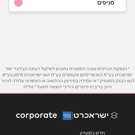
סניפים
באתר
בפייסבוק
ביוטיוב
טבריה
אליעזר קפלן
04-6700713
שם מלא
*
טלפון
*
* הנפקת הכרטיס וגובה המסגרת נתונים לשיקול דעתה הבלעדי של
ישראכרט בע"מ ו/או פרימיום אקספרס בע"מ ו/או ישראכרט מימון בע"מ
ו/או הבנק המנפיק * אי עמידה בפירעון ההלוואה או האשראי עלולה לגרור
אימייל
*
חיוב בריבית פיגורים והליכי הוצאה לפועל * טל"ח
נושא
*
אנא חזרו אלי בקשר ל...
הודעה
*
חדש במועדון