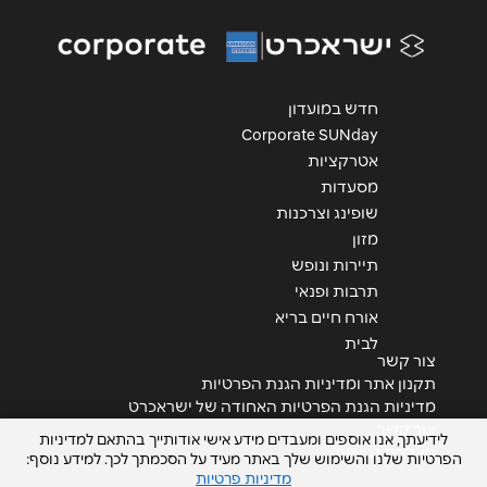
אנא חזרו אלי בקשר ל...
הודעה
*
חדש במועדון
Corporate SUNday
אטרקציות
מסעדות
שופינג וצרכנות
מזון
שליחה
תיירות ונופש
תרבות ופנאי
אורח חיים בריא
לבית
צור קשר
תקנון אתר ומדיניות הגנת הפרטיות
מדיניות הגנת הפרטיות האחודה של ישראכרט
צור קשר
לידיעתך, אנו אוספים ומעבדים מידע אישי אודותייך בהתאם למדיניות
הצהרת נגישות
הפרטיות שלנו והשימוש שלך באתר מעיד על הסכמתך לכך. למידע נוסף:
מדיניות פרטיות