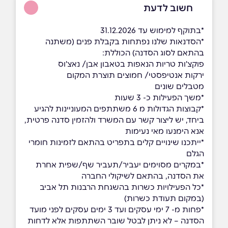
חשוב לדעת
*בתוקף למימוש עד 31.12.2026
*הסדנאות שלנו נפתחות בקבלת פנים (משתנה
בהתאם לסוג הסדנה) הכוללת:
פוקצ'ות טריות הנאפות בטאבון אבן/ נאצ'וס
ירקות אנטיפסטי/ חמוצים תוצרת המקום
מטבלים שונים
*משך הפעילות כ- 3 שעות
*קבוצות הגדולות מ 6 משתתפים המעוניינות להגיע
ביחד, יש ליצור קשר עם המשרד ולהזמין סדנה פרטית,
אנא הימנעו מאי נעימות
*ייתכנו שינויים קלים בתפריט בהתאם לזמינות חומרי
הגלם
*במקרים מסוימים יעביר/תעביר שף/שפית אחרת
את הסדנה, בהתאם לשיקולי החברה
*כל הפעילויות כשרות בהשגחת הרבנות תל אביב
(במקום תעודת כשרות)
*פחות מ- 7 ימי עסקים ועד 3 ימים עסקים לפני מועד
הסדנה – לא ניתן לבטל שובר השתתפות אלא לדחות