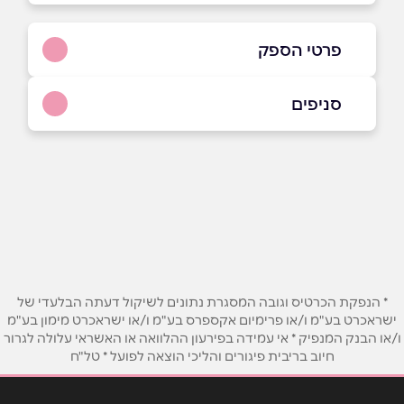
פרטי הספק
03-5588518
סניפים
באתר
בפייסבוק
באינסטגרם
תל אביב יפו
דרך בן צבי 78
03-5588518
שם מלא
*
טלפון
*
* הנפקת הכרטיס וגובה המסגרת נתונים לשיקול דעתה הבלעדי של
ישראכרט בע"מ ו/או פרימיום אקספרס בע"מ ו/או ישראכרט מימון בע"מ
ו/או הבנק המנפיק * אי עמידה בפירעון ההלוואה או האשראי עלולה לגרור
אימייל
*
חיוב בריבית פיגורים והליכי הוצאה לפועל * טל"ח
נושא
*