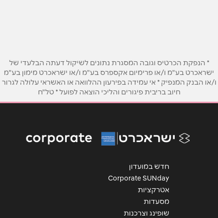
דרך רמתיים 69 דרך רמתיים 69
טלפון
*
אימייל
*
* הנפקת הכרטיס וגובה המסגרת נתונים לשיקול דעתה הבלעדי של
ישראכרט בע"מ ו/או פרימיום אקספרס בע"מ ו/או ישראכרט מימון בע"מ
ו/או הבנק המנפיק * אי עמידה בפירעון ההלוואה או האשראי עלולה לגרור
נושא
*
חיוב בריבית פיגורים והליכי הוצאה לפועל * טל"ח
אנא חזרו אלי בקשר ל...
הודעה
*
חדש במועדון
Corporate SUNday
אטרקציות
מסעדות
שליחה
שופינג וצרכנות