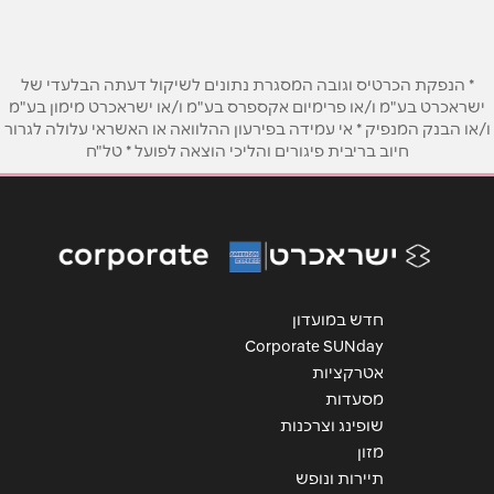
רחובות
טלפון
*
* הנפקת הכרטיס וגובה המסגרת נתונים לשיקול דעתה הבלעדי של
ישראכרט בע"מ ו/או פרימיום אקספרס בע"מ ו/או ישראכרט מימון בע"מ
הרצל 194 הרצל 194
ו/או הבנק המנפיק * אי עמידה בפירעון ההלוואה או האשראי עלולה לגרור
אימייל
*
08-9465897
חיוב בריבית פיגורים והליכי הוצאה לפועל * טל"ח
נושא
*
אנא חזרו אלי בקשר ל...
הודעה
*
חדש במועדון
Corporate SUNday
אטרקציות
מסעדות
שופינג וצרכנות
מזון
שליחה
תיירות ונופש