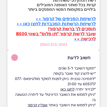
רשת המזון הכי משתלמת
קניות בכל מותגי האופנה המובילים
בילויים במקומות הפנאי המפנקים ביותר
לרשימת הסניפים של קרפור >>
לרשימת הרשתות המכבדות לחצו כאן >>
חוסכים לך ברשת קרפור!
שובר לרשת קרפור "תו פלוס" בשווי ₪500
לרכישה >>
לאתר בית העסק
חשוב לדעת
*תוקף השובר ל-5 שנים
*יש להציג קוד שובר בקופה
*לתמיכה טכנית: ניתן לפנות למוקד מולטיפאס 077-
6051717 עד 21:00
*לבירור יתרה
לחצו כאן
*ניתן לממש את השובר הדיגיטלי עד ליתרה הטעונה
בו
*ניתן לממש את השובר באתר
אונליין קרפור