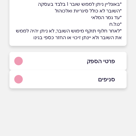
*באונליין ניתן לממש שובר 1 בלבד בעסקה
*השובר לא כולל סיגריות ואלכוהול
*עד גמר המלאי
*ט.ל.ח
*לאחר חלוף תוקף מימוש השובר, לא ניתן יהיה לממש
את השובר ולא יינתן זיכוי או החזר כספי בגינו
פרטי הספק
באתר
בוואטסאפ
סניפים
אור יהודה
המפעל 13
שם מלא
*
טלפון
*
אור עקיבא