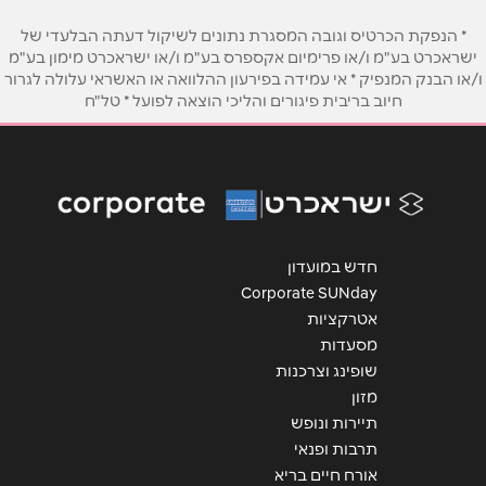
האילן 2
* הנפקת הכרטיס וגובה המסגרת נתונים לשיקול דעתה הבלעדי של
אימייל
*
ישראכרט בע"מ ו/או פרימיום אקספרס בע"מ ו/או ישראכרט מימון בע"מ
ו/או הבנק המנפיק * אי עמידה בפירעון ההלוואה או האשראי עלולה לגרור
חיוב בריבית פיגורים והליכי הוצאה לפועל * טל"ח
נושא
*
אילת
אנא חזרו אלי בקשר ל...
שדרות חטיבת גולני 43
הודעה
*
אשדוד
חדש במועדון
Corporate SUNday
האורגים 21
אטרקציות
מסעדות
שליחה
שופינג וצרכנות
אשקלון
מזון
תיירות ונופש
הפנינים 38
תרבות ופנאי
אורח חיים בריא