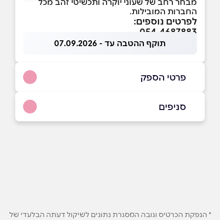
מבחר רחב של שעוני יוקרה ותכשיטי זהב מכל
החברות המובילות.
לפרטים נוספים:
054-4687883
תוקף ההטבה עד - 07.09.2026
פרטי הספק
03-9659884
סניפים
בפייסבוק
ראשון לציון
רוטשילד 43 רוטשילד 43
03-9660669
שם מלא
*
טלפון
*
* הנפקת הכרטיס וגובה המסגרת נתונים לשיקול דעתה הבלעדי של