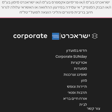
ישראכרט בע"מ ו/או פרימיום אקספרס בע"מ ו/או ישראכרט מימון בע"מ
ו/או הבנק המנפיק * אי עמידה בפירעון ההלוואה או האשראי עלולה לגרור
אימייל
*
חיוב בריבית פיגורים והליכי הוצאה לפועל * טל"ח
נושא
*
אנא חזרו אלי בקשר ל...
הודעה
*
חדש במועדון
Corporate SUNday
אטרקציות
מסעדות
שופינג וצרכנות
מזון
שליחה
תיירות ונופש
תרבות ופנאי
אורח חיים בריא
לבית
צור קשר