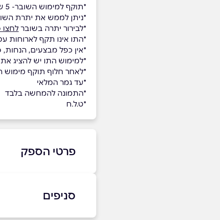
*תוקף למימוש השובר- 5 שנים.
*ניתן לממש את יתרת השו
*לבירור יתרה בשובר
לחצו כ
*התו אינו תקף לארוחות עס
*אין כפל מבצעים, הנחות, 
*למימוש התו יש להציג את
*לאחר חלוף תוקף מימוש השו
*עד גמר המלאי
*התמונה להמחשה בלבד
*ט.ל.ח
פרטי הספק
08-801-0800
סניפים
באתר
בפייסבוק