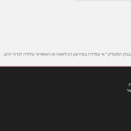
ק המנפיק * אי עמידה בפירעון ההלוואה או האשראי עלולה לגרור חיוב
ת
ל