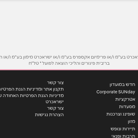
אימייל
*
ט בע"מ ו/או פרימיום אקספרס בע"מ ו/או ישראכרט מימון בע"מ ו/או הבנ
בריבית פיגורים והליכי הוצאה לפועל * טל"ח
צור קשר
חדש במועדון
תקנון אתר ומדיניות הגנת הפרטיו
Corporate SUNday
מדיניות הגנת הפרטיות האחודה ש
אטרקציות
ישראכרט
מסעדות
צור קשר
שופינג וצרכנות
הצהרת נגישות
מזון
תיירות ונופש
שליחה
תרבות ופנאי