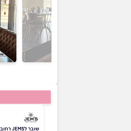
שובר לJEMS רחובות